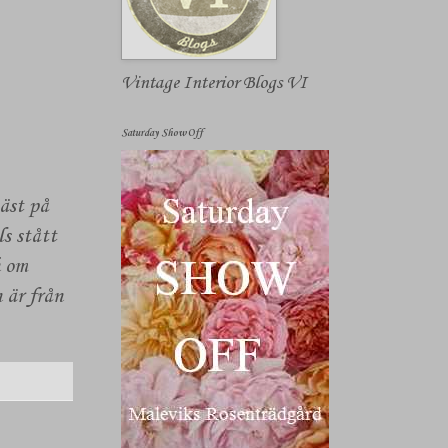
Vintage Interior Blogs VI
Saturday Show Off
bäst på
ls stått
h om
 är från