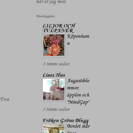
här är jag med
Min blogglista
LILJOR OCH
TULPANER
Köpenham
n
1 timme sedan
Lisas Hus
Augustiblo
mmor,
äpplen och
 Eva.
"MindGap"
1 timme sedan
Fröken Gröns Blogg
Bordet står