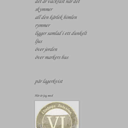
det är vackrast när det
skymmer
all den kärlek himlen
rymmer
ligger samlad i ett dunkelt
ljus
över jorden
över markers hus
pär lagerkvist
Här är jag med