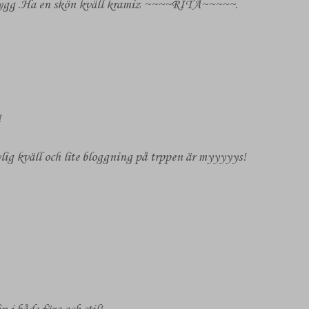
nygg .Ha en skön kväll kramiz ~~~~RITA~~~~~.
!
uvlig kväll och lite bloggning på trppen är myyyyys!