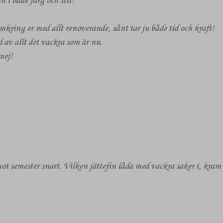
n i både färg och stil!
mkring er med allt renoverande, sånt tar ju både tid och kraft!
 av allt det vackra som är nu.
mej!
mot semester snart. Vilken jättefin låda med vackra saker i, kram