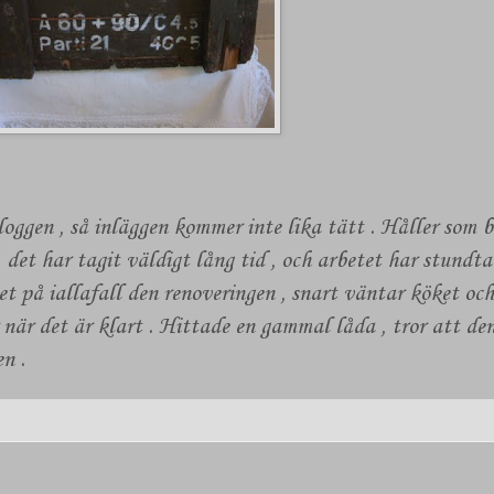
loggen , så inläggen kommer inte lika tätt . Håller som 
 det har tagit väldigt lång tid , och arbetet har stundta
tet på iallafall den renoveringen , snart väntar köket oc
 när det är klart . Hittade en gammal låda , tror att den
en .