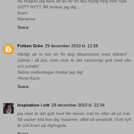
Nu hoppas jag bara att du får en lika mysig helg över nyår.
GOTT NYTT ÅR önskar jag dig.....
Kram
Marianne
Svara
Fröken Grön
29 december 2010 kl. 12:58
Härligt att ni fick en fin dag tillsammans med släkten! -
Julmat i all ära, men visst är det vansinnigt gott med sås
och potatis!
Sköna mellandagar önskar jag dig!
/Anna-Karin
Svara
Inspiration i vitt
29 december 2010 kl. 22:34
jaa visst är det gott med lite annan mat nu efter all jul mat.
Så vacker bild hos dig Susanne, alltid så smakfullt. Gott nytt
år och kram på dig/Ingela.
Svara