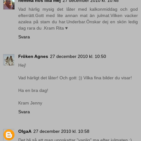
hemma hos lilla mej
27 december 2010 kl. 10:48
Vad härlig mysig det låter med kalkonmiddag och god
efterrätt.Gott med lite annan mat än julmat.Vilken vacker
azalea på stam du har.Underbar.Önskar dej en skön ledig
dag rara du .Kram Rita ♥
Svara
Fröken Agnes
27 december 2010 kl. 10:50
Hej!
Vad härligt det låter! Och gott :)) Vilka fina bilder du visar!
Ha en bra dag!
Kram Jenny
Svara
OlgaA
27 december 2010 kl. 10:58
Det bli så att man uppskattar "vanlig" ma efter julmaten ;)