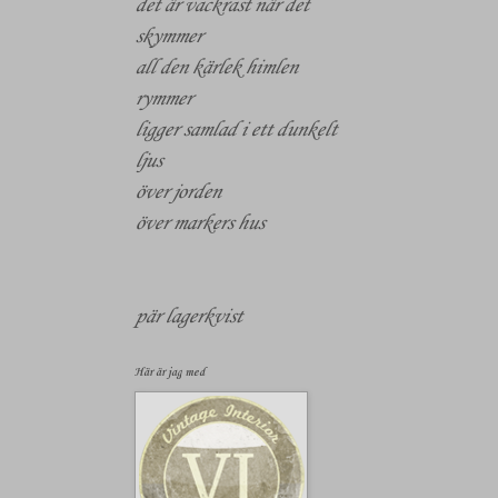
det är vackrast när det
skymmer
all den kärlek himlen
rymmer
ligger samlad i ett dunkelt
ljus
över jorden
över markers hus
pär lagerkvist
Här är jag med