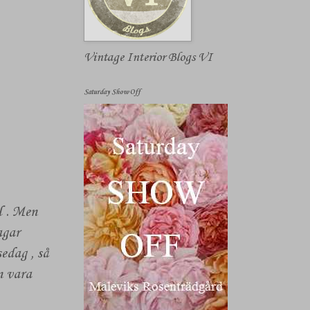
Vintage Interior Blogs VI
Saturday Show Off
l . Men
agar
edag , så
n vara