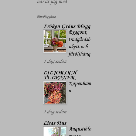
här är jag med
Min blogglista
Fröken Gröns Blogg
Ryggont,
trädgårdsb
ukett och
fåtöljhäng
1 dag sedan
LILJOR OCH
TULPANER
Köpenham
n
1 dag sedan
Lisas Hus
Augustiblo