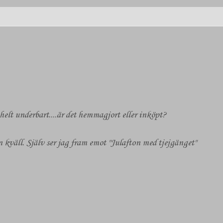
 helt underbart....är det hemmagjort eller inköpt?
n kväll. Själv ser jag fram emot "Julafton med tjejgänget"