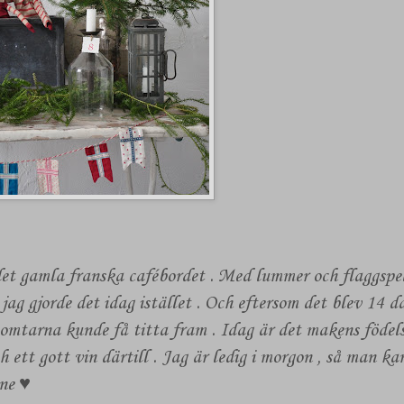
det gamla franska cafébordet . Med lummer och flaggspe
 jag gjorde det idag istället . Och eftersom det blev 14 d
tomtarna kunde få titta fram . Idag är det makens födels
ch ett gott vin därtill . Jag är ledig i morgon , så man ka
nne ♥