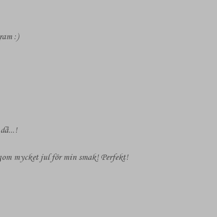
ram :)
då...!
lagom mycket jul för min smak! Perfekt!