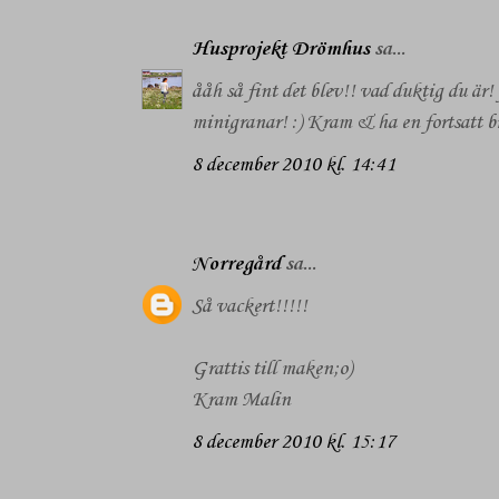
Husprojekt Drömhus
sa...
ååh så fint det blev!! vad duktig du är! 
minigranar! :) Kram & ha en fortsatt b
8 december 2010 kl. 14:41
Norregård
sa...
Så vackert!!!!!
Grattis till maken;o)
Kram Malin
8 december 2010 kl. 15:17