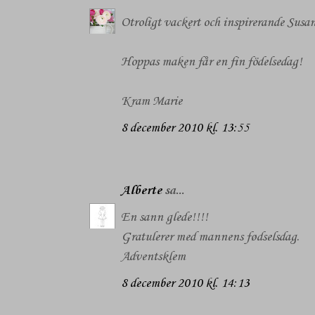
Otroligt vackert och inspirerande Susann
Hoppas maken får en fin födelsedag!
Kram Marie
8 december 2010 kl. 13:55
Alberte
sa...
En sann glede!!!!
Gratulerer med mannens fødselsdag.
Adventsklem
8 december 2010 kl. 14:13