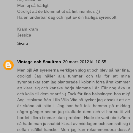
Men oj så härligt.
Otroligt att de blommat ut så fint inomhus :))
Ha en underbar dag och njut av din härliga syréndoft!
Kram kram
Jessica
Svara
Vintage och Smultron
20 mars 2012 kl. 10:55
Men oj!! Att syrenerna verkligen slog ut och blev så här fina,
otroligt! Jag håller alla tummar och tår för att mina
syrenbuskar som jag planterade i kolonin förra året kommer
att klara sig och kanske börja blomma i år. Får nog åka ut
och kolla till dem snart! :-) Tack för fina hälsningen hos mig!
Ang. stolarna från Lilla Villa Vita så tycker jag absolut att de
är sköna att sitta i. Jag har haft folk hemma på middag
några gånger sedan jag skaffade dem och vi har suttit vid
bordet i flera timmar utan problem. Hade de varit obekväma
så hade man ju snabbt klarat av middagen och sen satt sig i
soffan istället kanske. Men jag kan rekommendera dessa!