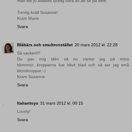
man blir ju alldeles lycklig bara av att se på dem.
Trevlig kväll Susanne!
Kram Marie
Svara
Blåbärs och smultronstället
20 mars 2012 kl. 22:28
Så vackert!!!
Du gav mig idén så nu väntar jag på mina
blommor...kropparna har blivit blad och så ser jag små
blomknoppar:-)
Kram Susanne
Svara
Italiantoys
31 mars 2012 kl. 00:15
Lovely!
Svara