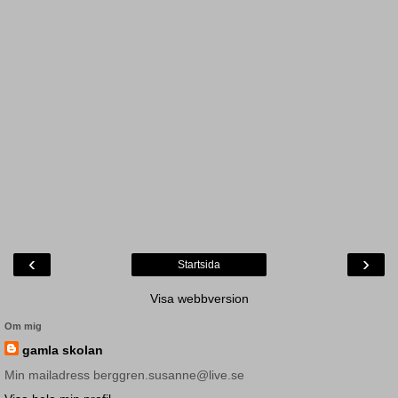
‹
›
Startsida
Visa webbversion
Om mig
gamla skolan
Min mailadress berggren.susanne@live.se