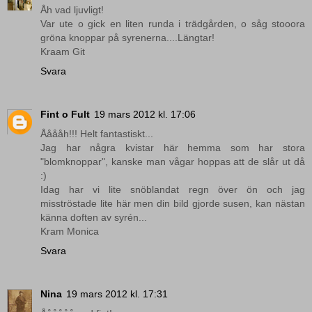
Åh vad ljuvligt!
Var ute o gick en liten runda i trädgården, o såg stooora
gröna knoppar på syrenerna....Längtar!
Kraam Git
Svara
Fint o Fult
19 mars 2012 kl. 17:06
Ååååh!!! Helt fantastiskt...
Jag har några kvistar här hemma som har stora
"blomknoppar", kanske man vågar hoppas att de slår ut då
:)
Idag har vi lite snöblandat regn över ön och jag
misströstade lite här men din bild gjorde susen, kan nästan
känna doften av syrén...
Kram Monica
Svara
Nina
19 mars 2012 kl. 17:31