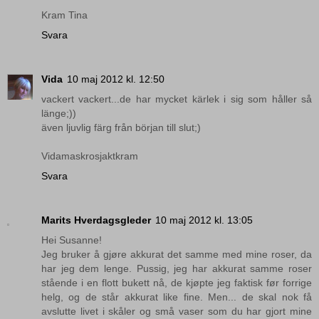
Kram Tina
Svara
Vida
10 maj 2012 kl. 12:50
vackert vackert...de har mycket kärlek i sig som håller så
länge;))
även ljuvlig färg från början till slut;)
Vidamaskrosjaktkram
Svara
Marits Hverdagsgleder
10 maj 2012 kl. 13:05
Hei Susanne!
Jeg bruker å gjøre akkurat det samme med mine roser, da
har jeg dem lenge. Pussig, jeg har akkurat samme roser
stående i en flott bukett nå, de kjøpte jeg faktisk før forrige
helg, og de står akkurat like fine. Men... de skal nok få
avslutte livet i skåler og små vaser som du har gjort mine